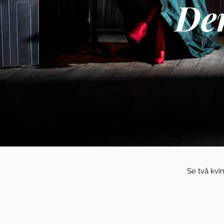
Den
Se två kv