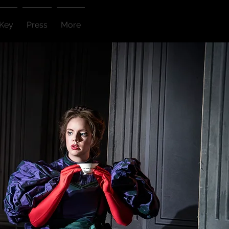
 Key
Press
More