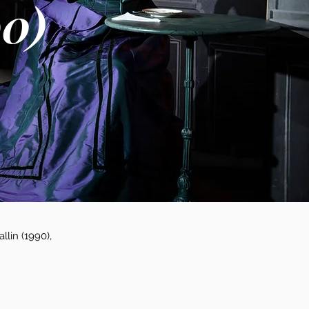
90)
llin (1990),