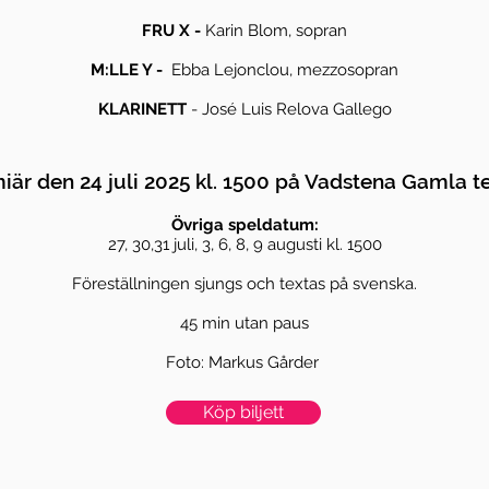
FRU X -
Karin Blom, sopran
M:LLE Y -
Ebba Lejonclou
, mezzosopran
KLARINETT
-
José Luis Relova Gallego
iär den 24 juli 2025 kl. 1500 på Vadstena Gamla te
Övriga speldatum:
27, 30,31 juli, 3, 6, 8, 9 augusti kl. 1500
Föreställningen sjungs och textas på svenska.
45 min utan paus
Foto: Markus Gårder
Köp biljett