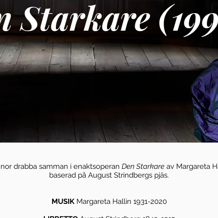
 Starkare (19
innor drabba samman i enaktsoperan
Den Starkare
av Margareta Ha
baserad på August Strindbergs pjäs.
MUSIK
Margareta Hallin 1931-2020