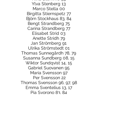
Ylva Stenberg 13
Marco Stella 00
Birgitta Stiernspetz 77
Björn Stockhaus 83, 84
Bengt Strandberg 75
Carina Strandberg 77
Elisabet Strid 03
Anette Stridh 79
Jan Strömberg 91
Ulrika Strömstedt 01
Thomas Sunnegårdh 78, 79
Susanna Sundberg 08, 15
Wiktor Sundqvist 14, 15
Gabriel Suovanen 95
Maria Svensson 97
Per Svensson 22
Thomas Svensson 96, 97, 98
Emma Sventelius 13, 17
Pia Svorono 83, 84
Jesper Säll 10, 11
Rickard Söderberg 99
Gunilla Söderström 69, 70, 71
Karl Söderström 22
Iwa Sörenson 76, 77
Sveriges mesta operaförnyare