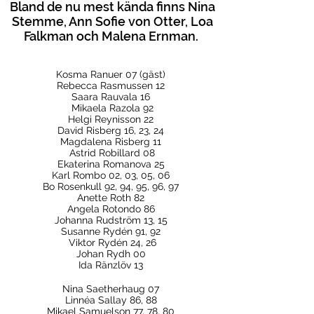
Bland de nu mest kända finns Nina
Stemme, Ann Sofie von Otter, Loa
Falkman och Malena Ernman.
Kosma Ranuer 07 (gäst)
Rebecca Rasmussen 12
Saara Rauvala 16
Mikaela Razola 92
Helgi Reynisson 22
David Risberg 16, 23, 24
Magdalena Risberg 11
Astrid Robillard 08
Ekaterina Romanova 25
Karl Rombo 02, 03, 05, 06
Bo Rosenkull 92, 94, 95, 96, 97
Anette Roth 82
Angela Rotondo 86
Johanna Rudström 13, 15
Susanne Rydén 91, 92
Viktor Rydén 24, 26
Johan Rydh 00
Ida Ränzlöv 13
Nina Saetherhaug 07
Linnéa Sallay 86, 88
Mikael Samuelson 77, 78, 80