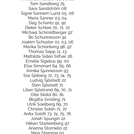
Tom Sandberg 75
Sara Sandström 08
Signe Sannem Lund 05, 06
Maria Sanner 03, 04
Dag Schantz 91, 92
Dieter Schlee 70, 71, 72
Michael Schmidberger 97
Bo Schunnesson 91
Joakim Schuster 01, 03, 06
Marika Schönberg 96, 97
Thomas Sepp 11, 13
Mathilda Sidén Silfver 26
Emelie Sigelius 99, 00
Else Simonart 64, 65,
66
Annika Sjunnesson 93
Siw Sjöberg 72, 73, 74, 75
Ludvig Sjöstedt 22
Sten Sjöstedt 71
Lilian Sjöstrand 69, 70, 71
Olle Sköld 80, 81
Birgitta Smiding 71
Ulrik Soelberg 69, 70
Christer Solén 71, 72
Anita Soldh 73, 74, 75, 76
Jonah Spungin 22
Håkan Starkenberg 97
Arianna Stornello 22
Nina Stemme 93