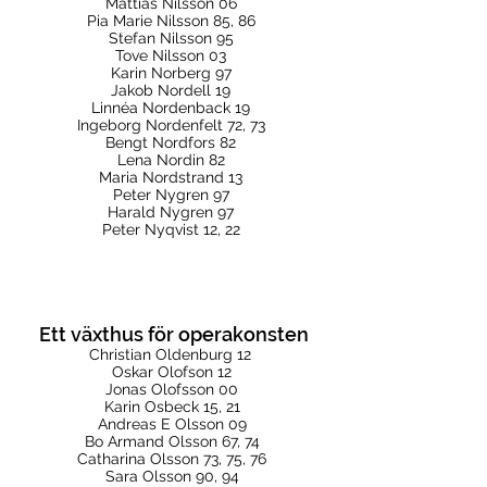
Mattias Nilsson 06
Pia Marie Nilsson 85, 86
Stefan Nilsson 95
Tove Nilsson 03
Karin Norberg 97
Jakob Nordell 19
Linnéa Nordenback 19
Ingeborg Nordenfelt 72, 73
Bengt Nordfors 82
Lena Nordin 82
Maria Nordstrand 13
Peter Nygren 97
Harald Nygren 97
Peter Nyqvist 12, 22
Ett växthus för operakonsten
Christian Oldenburg 12
Oskar Olofson 12
Jonas Olofsson 00
Karin Osbeck 15, 21
Andreas E Olsson 09
Bo Armand Olsson 67, 74
Catharina Olsson 73, 75, 76
Sara Olsson 90, 94