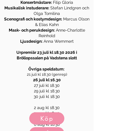
Konsertmästare:
F
ilip Gloria
Musikalisk instuderare:
Stefan Lindgren
och
Olga Tomilina
Scenografi och kostymdesign:
Marcus Olson
&
Elias Kahn
Mask- och perukdesign:
Anne-Charlotte
Reinhold
Ljusdesign:
Anna Wemmert
Urpremiär 23 juli kl
18.30 2026
i
Bröllopssalen på Vadstena slott
Övriga speldatum:
21 juli kl 18.30 (genrep)
26 juli kl 16.30
27 juli kl 18.30
29 juli kl 18.30
30 juli kl 18.30
2 aug kl 18.30
3 aug kl 18.30
Köp
5 aug kl 18.30
6 aug kl 18.30
9 aug kl 16.30