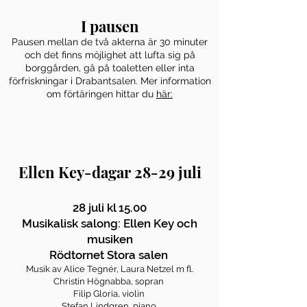
I pausen
Pausen mellan de två akterna är 30 minuter
och det finns möjlighet att lufta sig på
borggården, gå på toaletten eller inta
förfriskningar i Drabantsalen. Mer information
om förtäringen hittar du
här:
​
Ellen Key-dagar 28-29 juli
28 juli kl 15.00
Musikalisk salong: Ellen Key och
musiken
Rödtornet Stora salen
Musik av Alice Tegnér, Laura Netzel m fl.
Christin Högnabba, sopran
Filip Gloria, violin
Stefan Lindgren, piano