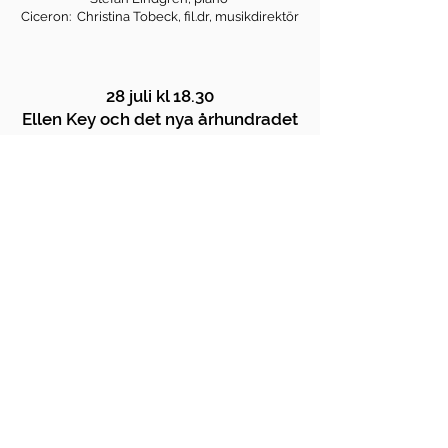
Ciceron: Christina Tobeck, fil.dr, musikdirektör
28 juli kl 18.30
Ellen Key och det nya århundradet
Vadstena Gamla teater
Idéströmningar från Ellen Key och hennes samtid
Dick Harrison, författare och professor i historia,
Ebba Witt-Brattström, författare och professor
emerita i litteratur
29 juli kl 15.00
Panelsamtal om Ellen Key som ämne
för opera
Vadstena Gamla teater
Medverkande: Dick Harrison, Ebba Witt-
Brattström, Maria Sundqvist, Maja Rahm.