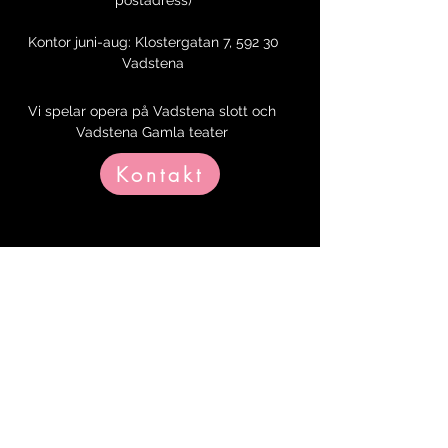
postadress)
Kontor juni-aug: Klostergatan 7, 592 30
Vadstena
Vi spelar opera på Vadstena slott och
Vadstena Gamla teater
Kontakt
Om oss
Vadstena-Akademien – Sveriges mesta
operaförnyare!